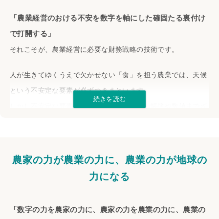
美味しくて健康的な野菜・果物を育ててくださる農家の皆様に
「農業経営のおける不安を数字を軸にした確固たる裏付け
は、働く中で様々な悩みを抱えているかと思います。
で打開する」
百一姓（ひゃくいっしょう）
当社の社名である「
」には、そ
それこそが、農業経営に必要な財務戦略の技術です。
百人百様の一生を歩んでいく農家の方々に、数字の力
んな
人が生きてゆくうえで欠かせない「食」を担う農業では、天候
で笑顔を創る
という想いを込めました。
という不安定な要素が必ずつきまといます。
数字を通して自社の農業経営を追求し、理想の稼ぎ・ゆとりを
しかし不安定な要素が多いという理由から、帳簿や数値までざ
手にしていただくため、百一姓は農家の皆様に財務戦略の技術
っくりしたものにはなっていないでしょうか？
を提供していきます。
私たちは外部要因に左右されやすい農業だからこそ、シビアな
農家の力が農業の力に、農業の力が地球の
経営数値の管理が求められると考えています。
力になる
数字の力によって将来の見通しがはっきりと見えれば不安
はなくなり、”自社の農業経営”を追求
していくことができる
「数字の力を農家の力に、農家の力を農業の力に、農業の
しょう。