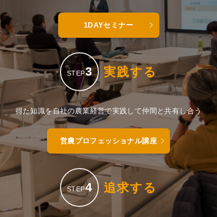
1DAYセミナー
3
実践する
STEP
得た知識を自社の農業経営で実践して仲間と共有し合う
営農プロフェッショナル講座
4
追求する
STEP