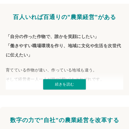
百人いれば百通りの”農業経営”がある
「自分の作った作物で、誰かを笑顔にしたい」
「働きやすい職場環境を作り、地域に文化や生活を次世代
に伝えたい」
育てている作物が違い、作っている地域も違う。
そして経営者一人一人が持つ”想い”もそれぞれです。
一方で、
「夢を追いかけて就農したが、資金繰りが苦しい」
「ゆとりを求めて農業経営を選んだのに、栽培と販売に追
数字の力で”自社”の農業経営を改革する
われて時間がない」