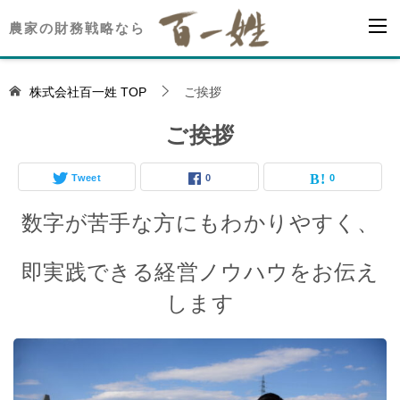
農家の財務戦略なら
株式会社百一姓
TOP
ご挨拶
ご挨拶
Tweet
0
0
数字が苦手な方にもわかりやすく、
即実践できる経営ノウハウをお伝え
します